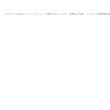
このサイトは(有)ルーフトップによって運営されています。記事及び写真・イラストの無断復転