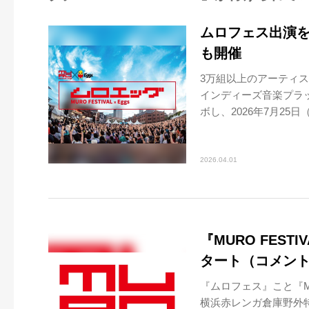
ムロフェス出演
も開催
3万組以上のアーティ
インディーズ音楽プラット
ボし、2026年7月25日（土
2026.04.01
『MURO FEST
タート（コメン
『ムロフェス』こと『MUR
横浜赤レンガ倉庫野外