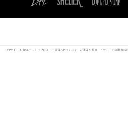
このサイトは(有)ルーフトップによって運営されています。記事及び写真・イラストの無断復転