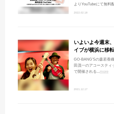
よりYouTubeにて無料
2022.02.18
いよいよ今週末
イブが横浜に移
GO-BANG'Sの森若
田茂一のアコースティック
で開催される...
more
2021.12.17