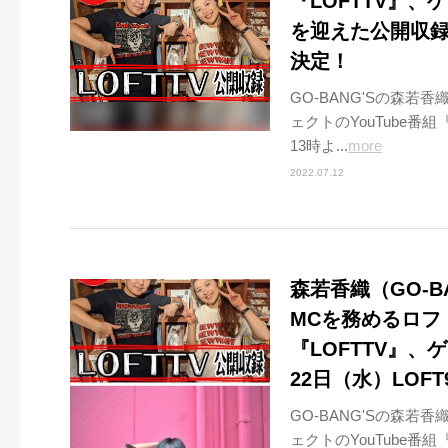
『LOFTTV』
を迎えた公開収録が
決定！
GO-BANG'Sの森若
ェクトのYouTube番
13時よ...
more
2022.07.12
森若香織（GO-B
MCを務めるロフト
『LOFTTV』
22日（水）LOFT
GO-BANG'Sの森若
ェクトのYouTube番