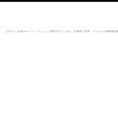
このサイトは(有)ルーフトップによって運営されています。記事及び写真・イラストの無断復転