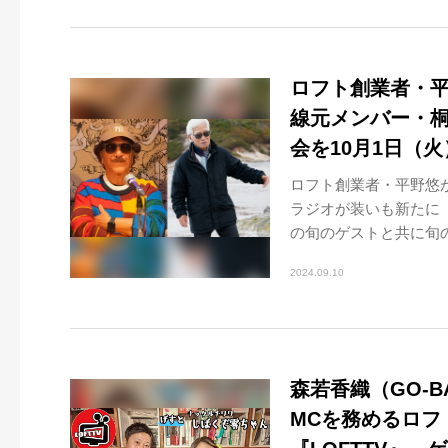
ロフト創業者・
線元メンバー・
会を10月1日（火
ロフト創業者・平野悠
ラジオが装いも新たに『
の旬のゲストと共に旬の
2024.09.10
森若香織（GO-B
MCを務めるロフト