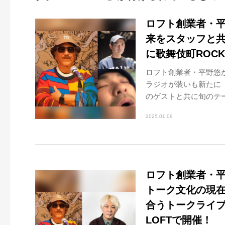
ロフト創業者・平
来をスタッフと共
に歌舞伎町ROCK 
ロフト創業者・平野悠
ラジオが装いも新たに『
のゲストと共に旬のテー
2025.01.09
ロフト創業者・
トーク文化の現
合うトークライブを
LOFTで開催！