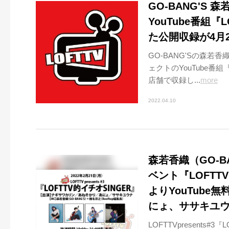
GO-BANG'S
YouTube番組
た公開収録が4月
GO-BANG'Sの森若
ェクトのYouTube番
店舗で収録し...
more
2022.04.10
森若香織（GO-B
ベント『LOFTTV
よりYouTub
にょ、ササキユ
LOFTTVpresents#