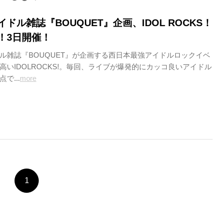
ドル雑誌『BOUQUET』企画、IDOL ROCKS！
！3日開催！
ル雑誌『BOUQUET』が企画する西日本最強アイドルロックイベ
高いIDOLROCKS!。毎回、ライブが爆発的にカッコ良いアイドル
で...
more
1