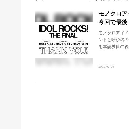
モノクロアイ
今回で最後
モノクロアイド
ントと呼び名の
を本誌独自の視点
2018.02.06