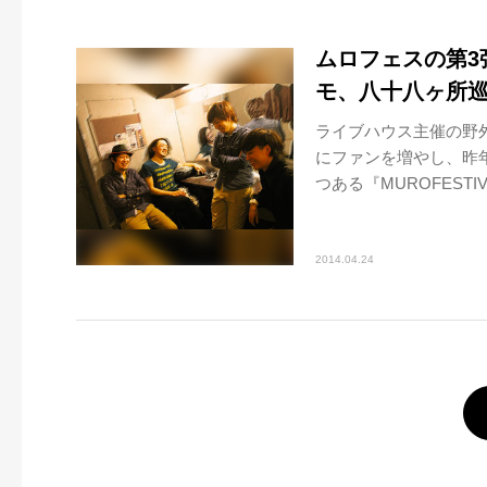
ムロフェスの第3
モ、八十八ヶ所巡礼
ライブハウス主催の野外
にファンを増やし、昨
つある『MUROFESTIV
2014.04.24