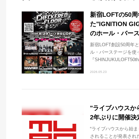
新宿LOFTの50
た"IGNITION 
のホール・バー
新宿LOFT創設50周年
ル・バーステージを使
『SHINJUKULOFT50thA
2026.05.23
"ライブハウスから
2年ぶりに開催決
“ライブハウスから始まっ
されることが発表された。2