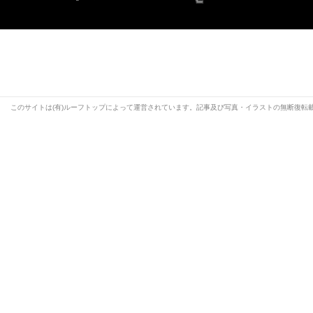
このサイトは(有)ルーフトップによって運営されています。記事及び写真・イラストの無断復転