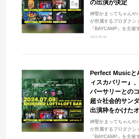
の出演が決定
神聖かまってちゃんやバ
が所属するプロダクション
『BAYCAMP』を主催
2024.06.30
Perfect Mu
ィスカバリー』、
バーサリーとのコ
超☆社会的サン
出演枠をかけた
神聖かまってちゃんやバ
が所属するプロダクション
『BAYCAMP』を主催す