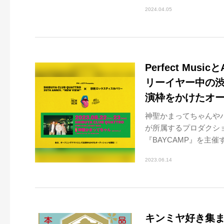
2024.04.05
Perfect Mu
リーイヤー中の渋谷
演枠をかけたオ
神聖かまってちゃんやバ
が所属するプロダクション
『BAYCAMP』を主催す
2023.06.14
キンミヤ好き集ま