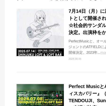
7月14日（月）に
トとして開催さ
☆社会的サンダ
決定。出演枠を
PerfectMusic
ジェントのATFIEL
開催決定。2023年...
mo
2025.06.04
Perfect Mu
ィスカバリー』（
TENDOUJI、Su