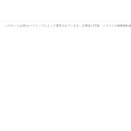
このサイトは(有)ルーフトップによって運営されています。記事及び写真・イラストの無断復転