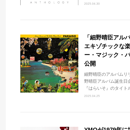
2025.04.30
「細野晴臣アル
エキゾチックな
ー・マジック・
公開
細野晴臣のアルバムリ
野晴臣アルバム誕生日企
『はらいそ』のタイトル
2025.04.25
YMOが1979年に