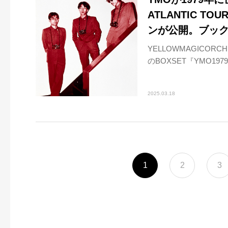
ATLANTIC TO
ンが公開。ブッ
YELLOWMAGICO
のBOXSET『YMO1979T
2025.03.18
1
2
3