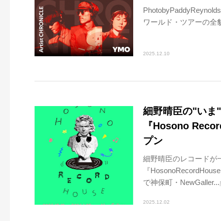
PhotobyPaddyRey
ワールド・ツアーの全貌
2025.12.10
細野晴臣の"いま
『Hosono Rec
プン
細野晴臣のレコードが
『HosonoRecordH
で神保町・NewGaller...
2025.12.02