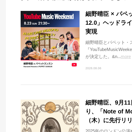
細野晴臣 × パペット
12.0」ヘッド
実現
細野晴臣とパペット・ス
『YouTubeMusic
が決定した。&n...
more
2026.08.06
細野晴臣、9月11日
り、「Note of 
（木）に先行リ
2025年のロンドン公