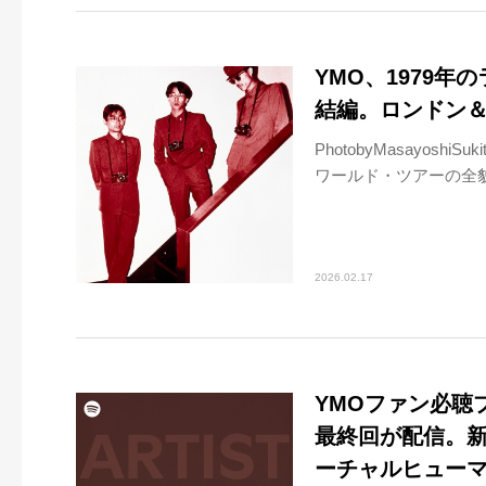
YMO、1979
結編。ロンドン＆
PhotobyMasayoshi
ワールド・ツアーの全貌
2026.02.17
YMOファン必聴プログ
最終回が配信。新
ーチャルヒューマ