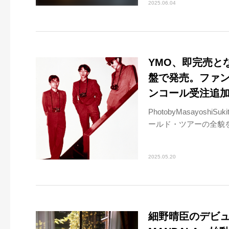
2025.06.04
YMO、即完売とな
盤で発売。ファン
ンコール受注追
PhotobyMasayoshi
ールド・ツアーの全貌を伝
2025.05.20
細野晴臣のデビュ