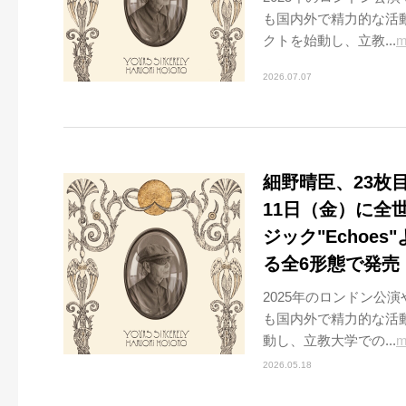
も国内外で精力的な活動
クトを始動し、立教...
m
2026.07.07
細野晴臣、23枚目の
11日（金）に全
ジック"Echoe
る全6形態で発売
2025年のロンドン公
も国内外で精力的な活動
動し、立教大学での...
m
2026.05.18