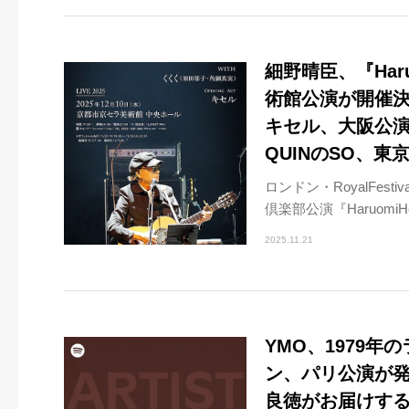
細野晴臣、『Haruo
術館公演が開催
キセル、大阪公演のDJ
QUINのSO、
ロンドン・RoyalFes
倶楽部公演『HaruomiHoso
2025.11.21
YMO、1979
ン、パリ公演が発
良徳がお届けするフ