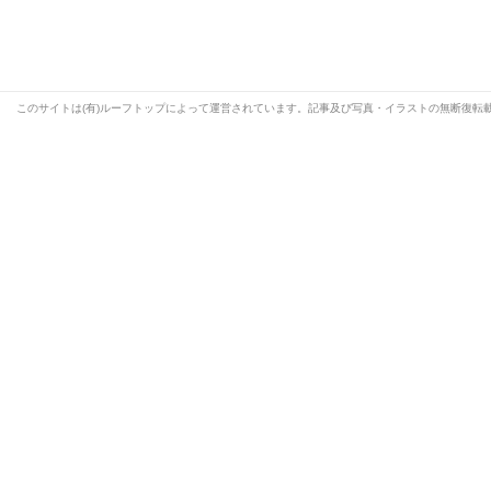
このサイトは(有)ルーフトップによって運営されています。記事及び写真・イラストの無断復転