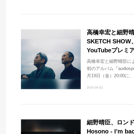
高橋幸宏と細野
SKETCH SH
YouTubeプレミ
高橋幸宏と細野晴臣によ
初のアルバム『audio
月19日（金）20:00に、.
2025.09.02
細野晴臣、ロンド
Hosono - I'm