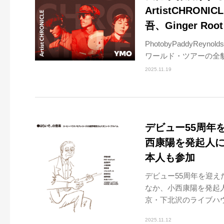
ArtistCHR
吾、Ginger Ro
PhotobyPaddyRey
ワールド・ツアーの全貌
2025.11.19
デビュー55周年
西康陽を発起人
本人も参加
デビュー55周年を迎
なか、小西康陽を発起
京・下北沢のライブハウス
2025.11.12