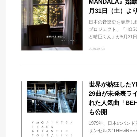
MANDALA』
月31日（土）よ
日本の音楽史を更新し
プロジェクト、『HOS
と晴臣くん』が5月31日
2025.05.02
世界が熱狂したYM
29曲が未発表ラ
れた人気曲「BEH
も公開
1979年、日本のバン
サンゼルス“THEGREEK