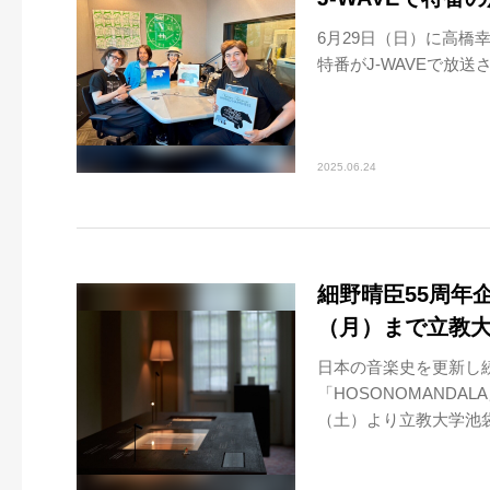
6月29日（日）に高橋幸
特番がJ-WAVEで放送
2025.06.24
細野晴臣55周年
（月）まで立教
日本の音楽史を更新し
「HOSONOMANDA
（土）より立教大学池袋