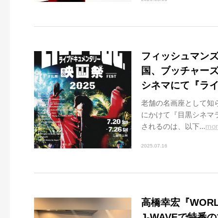
フィッシュマン
国、ブッチャーズ、
シネマにて『ライ
老舗の名画座として知ら
にかけて『目黒シネマラ
されるのは、以下...
mor
2025.07.16
高橋幸宏『WORL
J-WAVEで特番