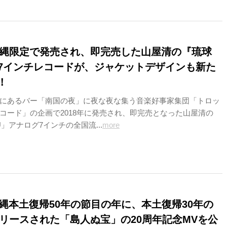
に沖縄限定で発売され、即完売した山屋清の『琉球
U』7インチレコードが、ジャケットデザインも新た
！
にあるバー「南国の夜」に夜な夜な集う音楽好事家集団「トロッ
コード」の企画で2018年に発売され、即完売となった山屋清の
U」アナログ7インチの全国流...
more
沖縄本土復帰50年の節目の年に、本土復帰30年の
にリリースされた「島人ぬ宝」の20周年記念MVを公