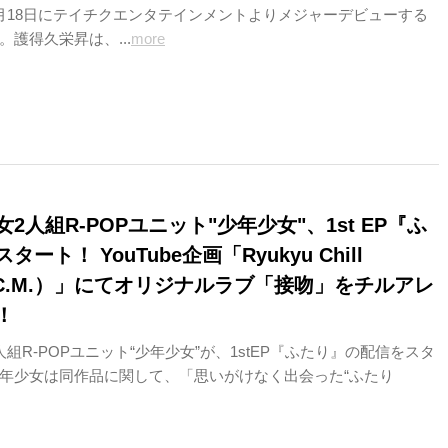
月18日にテイチクエンタテインメントよりメジャーデビューする
護得久栄昇は、...
more
2人組R-POPユニット"少年少女"、1st EP『ふ
ート！ YouTube企画「Ryukyu Chill
R.C.M.）」にてオリジナルラブ「接吻」をチルアレ
！
組R-POPユニット“少年少女”が、1stEP『ふたり』の配信をスタ
年少女は同作品に関して、「思いがけなく出会った“ふたり