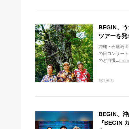
BEGIN、
ツアーを発
沖縄・石垣島出
の日コンサート2
のど自慢...
more
2022.08.21
BEGIN、
『BEGI