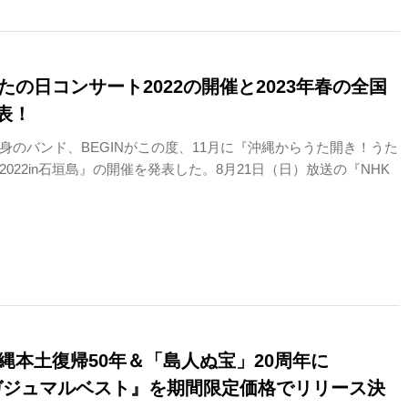
うたの日コンサート2022の開催と2023年春の全国
表！
身のバンド、BEGINがこの度、11月に『沖縄からうた開き！うた
022in石垣島』の開催を発表した。8月21日（日）放送の『NHK
沖縄本土復帰50年＆「島人ぬ宝」20周年に
N ガジュマルベスト』を期間限定価格でリリース決