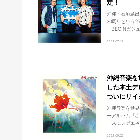
定！
沖縄・石垣島出
20周年という
『BEGINガジ
2022.07.13
沖縄音楽を
した本土デ
ついにリイ
沖縄音楽を世界
ーアルバム『赤
ースにレゲエやソ
2022.06.22