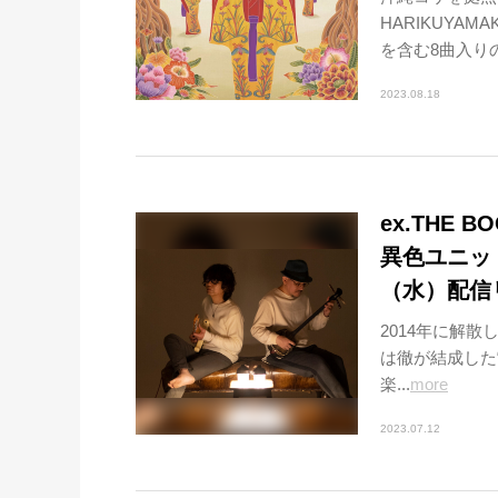
HARIKUYA
を含む8曲入りのフ
2023.08.18
ex.THE
異色ユニット"
（水）配信
2014年に解
は徹が結成した“
楽...
more
2023.07.12