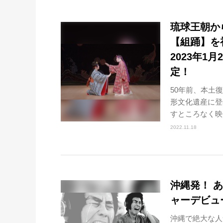
琉球王朝か
【組踊】を
2023年
定！
50年前、本土
形文化遺産に登
すところなく映
2022.11.18
沖縄発！ 
ャーデビュ
沖縄で絶大な人