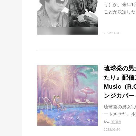
う）が、来年1
ことが決定した。
2022.11.11
琉球発の男女
たり』配信スタ
Music（
ンジカバー
琉球発の男女2人
ートさせた。少
&...
more
2022.09.26