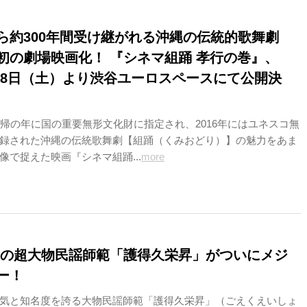
ら約300年間受け継がれる沖縄の伝統的歌舞劇
初の劇場映画化！ 『シネマ組踊 孝行の巻』、
1月28日（土）より渋谷ユーロスペースにて公開決
復帰の年に国の重要無形文化財に指定され、2016年にはユネスコ無
録された沖縄の伝統歌舞劇【組踊（くみおどり）】の魅力をあま
像で捉えた映画『シネマ組踊...
more
あの超大物民謡師範「護得久栄昇」がついにメジ
ー！
気と知名度を誇る大物民謡師範「護得久栄昇」（ごえくえいしょ