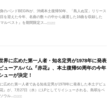
身のバンドBEGINが、沖縄本土復帰50年、「島人ぬ宝」リリース
節目を迎えた今年、名曲の数々の中から厳選した16曲を収録した
ュマルベスト』を期間限定ス...
more
世界に広めた第一人者・知名定男が1978年に発表
ビューアルバム『赤花』、本土復帰50周年の今年
シューが決定！
に広めた第一人者である知名定男が1978年に発表した本土デビュ
花』が、7月27日（水）にLPとしてリイシューされる。島唄をベ
ウル...
more