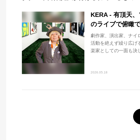
KERA - 有頂天
のライブで俯瞰
劇作家、演出家、ナイロ
活動を絶えず繰り広げ
楽家としての一面も決し
2026.05.18