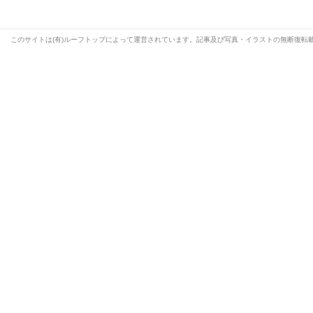
このサイトは(有)ルーフトップによって運営されています。記事及び写真・イラストの無断復転