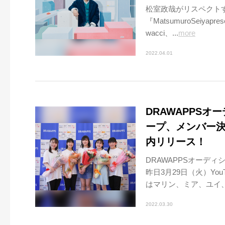
松室政哉がリスペクト
『MatsumuroSeiyap
wacci、...
more
2022.04.01
DRAWAPPS
ープ、メンバー
内リリース！
DRAWAPPSオーデ
昨日3月29日（火）Y
はマリン、ミア、ユイ、
2022.03.30