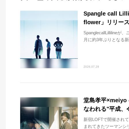
Spangle call 
flower」リリー
SpanglecallLilli
月に約3年ぶりとなる新曲「
2026.07.29
堂島孝平×meiy
なわれる"平成、
新宿LOFTで開催されて
まれてきたツーマンシ