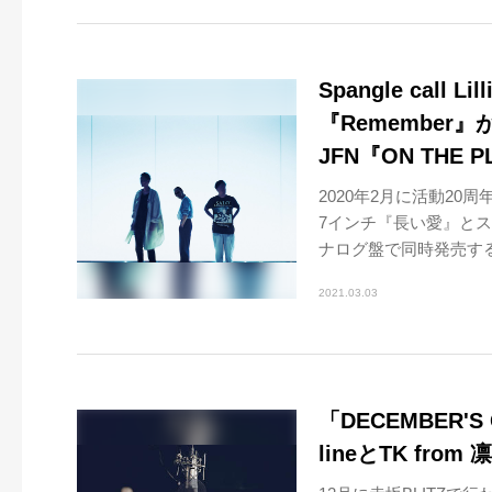
Spangle call
『Remember
JFN『ON THE
2020年2月に活動20
7インチ『長い愛』とステ
ナログ盤で同時発売するな
2021.03.03
「DECEMBER'S 
lineとTK fr