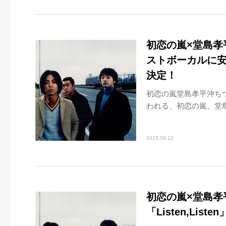
初恋の嵐×堂島孝
ストボーカルに安
決定！
初恋の嵐堂島孝平沖ちづ
われる、初恋の嵐、堂島
2015.06.12
初恋の嵐×堂島孝
「Listen,Lis