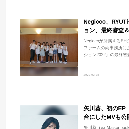
Negicco、R
ョン、最終審査＆
Negiccoが所属する
ファームの両事務所によ
ション2022』の最終審査、
2022.03.28
矢川葵、初のEP『S
台にしたMVも公
矢川葵（ex.Maisonbo