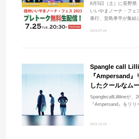
8月5日（土）に長野
いいやまノーナ・フェス2
泰行、堂島孝平が集結し、
2023.07.24
Spangle call
『Ampersan
したクールなム
SpanglecallLill
『Ampersand』を
2022.12.23