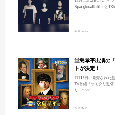
12月に赤坂BLITZで行
SpanglecallLillil
2015.10.10
堂島孝平出演の
トが決定！
7月15日に発売され
TV番組「オモクリ監督～O
リ...
more
2015.07.29