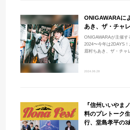
ONIGAWAR
あき、ザ・チャレ
ONIGAWARAが主催す
2024〜今年は2DA
眉村ちあき、ザ・チャレン
2024.06.28
『信州いいやまノ
料のプレトーク生配
行、堂島孝平の3