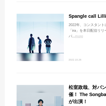
Spangle call
2022年、コンスタントにデ
「ira」を本日配信リ
パ...
more
2022.10.26
松室政哉、対バン企
催！ The Song
が出演！