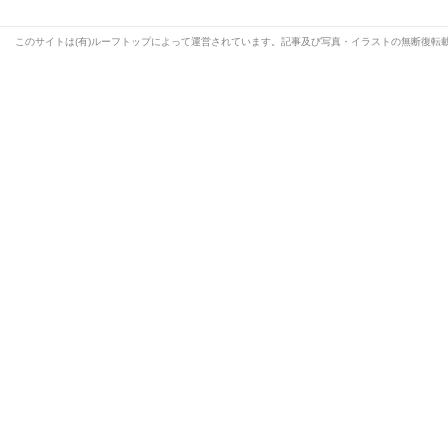
このサイトは(有)ルーフトップによって運営されています。記事及び写真・イラストの無断復転