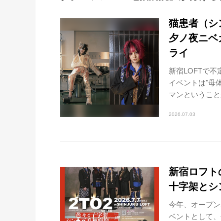
猫患者（シン
夕ノ夜ニベ
ライ
新宿LOFTで不
イベントは"母
マンということ
2026.07.03
新宿ロフト
十字架とシ
今年、オープン
ベントとして、