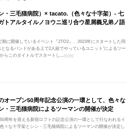
・三毛猫病院）× tacato.（色々な十字架）- 七
ガトアルタイルノヨウニ巡リ合ウ星屑義兄弟ノ語
定期に開催しているイベント『2TO2』、2023年にスタートした同
体となるバンドがある上で2人組でやっているユニット"によるツー
からこのタイトルでスタートし...
more
のオープン50周年記念公演の一環として、色々な
ン・三毛猫病院によるツーマンの開催が決定
50周年を迎える新宿ロフトの記念公演の一環として行なわれるイ
色々な十字架とシン・三毛猫病院によるツーマンの開催が決定し