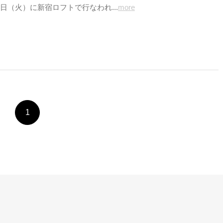
日（火）に新宿ロフトで行なわれ...
more
1