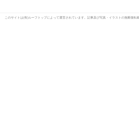
このサイトは(有)ルーフトップによって運営されています。記事及び写真・イラストの無断復転