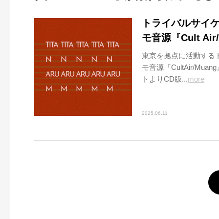
トライバルサイケデ
モ音源『Cult A
東京を拠点に活動するト
モ音源『CultAir/M
トよりCD版...
more
2025.06.11