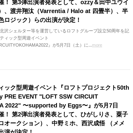
催！ 第3弾出演者発表として、ozzy＆田中ユウイ
渡井翔汰（Varrentia / Halo at 四畳半）、半
色ロジック）らの出演が決定！
北沢シェルター等を運営しているロフトグループ設立50周年を記
ティック型周遊イベント
RCUITYOKOHAMA2022』が5月7日（土）に...
more
ィック型周遊イベント『ロフトプロジェクト50th
ry PRE EVENT "LOFT SSW CIRCUIT
 2022" 〜supported by Eggs〜』が5月7日
催！ 第2弾出演者発表として、ひがしりさ、粟子
ロオークション）、中野ミホ、西沢成悟 （メメ
出演が決定！