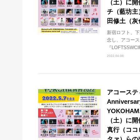
（土）に開
チ（藍坊主）、
田修土（灰
新宿ロフト、下
念し、アコース
『LOFTSSWCI
2022.04.08
アコーステ
Anniversa
YOKOHAMA
（土）に開
真行（ココ
タァ）らの