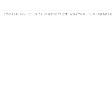
このサイトは(有)ルーフトップによって運営されています。記事及び写真・イラストの無断復転