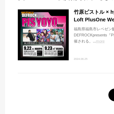
竹原ピストル × h
Loft PlusOne
福島県福島市レペゼン飯
DEFROCKpresents『
催される。...
more
2024.06.25