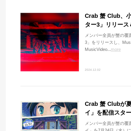
Crab 蟹 Cl
ター3」リリース
メンバー全員が蟹の覆面
3」をリリースし、Mus
MusicVideo...
more
2024.12.02
Crab 蟹 Cl
イ」を配信スタート！
メンバー全員が蟹の覆面
イ」を7月24日（水）に