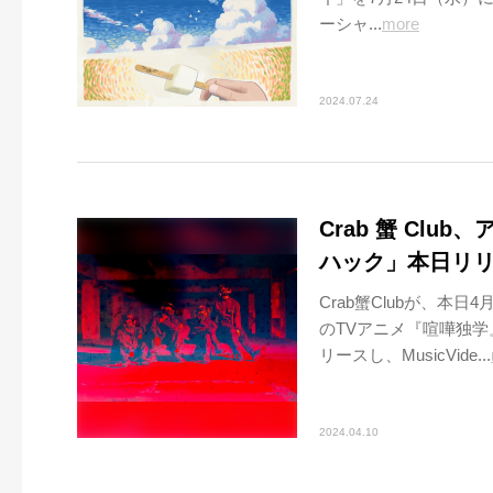
ーシャ...
more
2024.07.24
Crab 蟹 Cl
ハック」本日リリ
Crab蟹Clubが、本日
のTVアニメ『喧嘩独
リースし、MusicVide...
2024.04.10