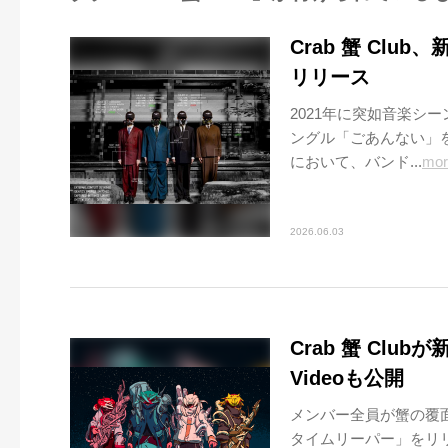
Crab 蟹 Cl
リリース
2021年に突如音楽シー
ングル「ごあんない」
において、バンド...
mor
2026.06.03
Crab 蟹 Clu
Videoも公開
メンバー全員が蟹の覆面
タイムリーパー」をリリー