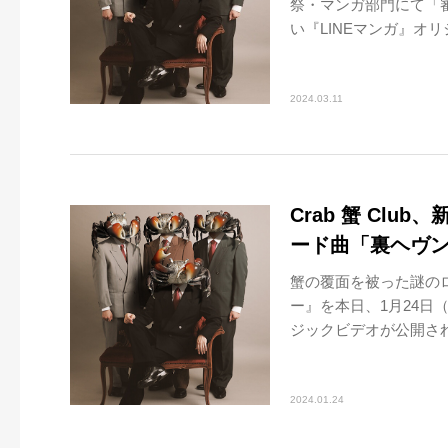
祭・マンガ部門にて「
い『LINEマンガ』オリジ
2024.03.11
Crab 蟹 Cl
ード曲「裏ヘヴン
蟹の覆面を被った謎のロ
ー』を本日、1月24
ジックビデオが公開された
2024.01.24