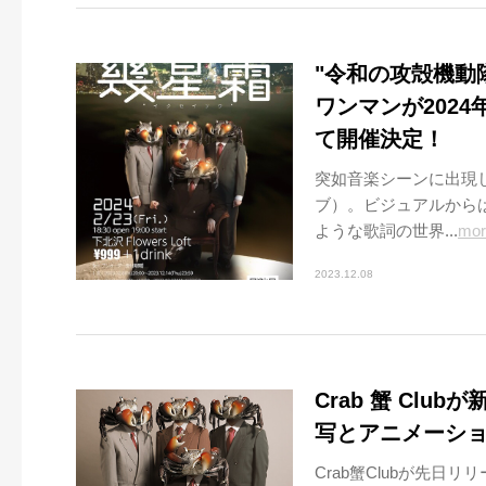
"令和の攻殻機動隊
ワンマンが2024年
て開催決定！
突如音楽シーンに出現し
ブ）。ビジュアルからは
ような歌詞の世界...
mor
2023.12.08
Crab 蟹 Cl
写とアニメーシ
Crab蟹Clubが先