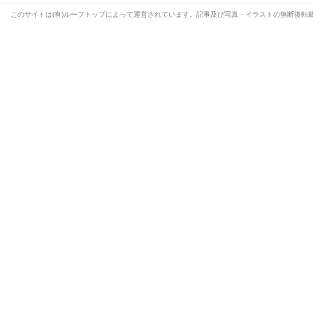
このサイトは(有)ルーフトップによって運営されています。記事及び写真・イラストの無断復転