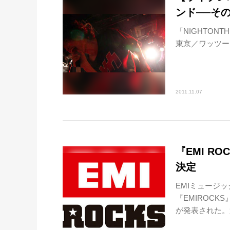
ンド──そ
「NIGHTONT
東京／ワッツーシ
2011.11.07
『EMI RO
決定
EMIミュージ
『EMIROC
が発表された。第