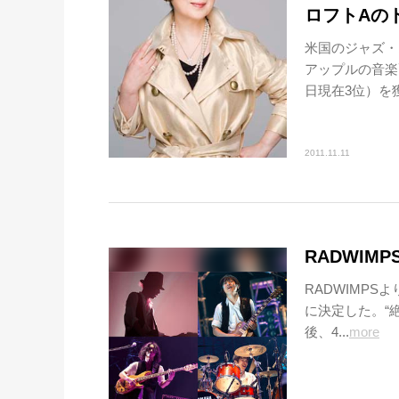
ロフトAの
米国のジャズ・
アップルの音楽
日現在3位）を獲
2011.11.11
RADWIMP
RADWIMPS
に決定した。“
後、4...
more