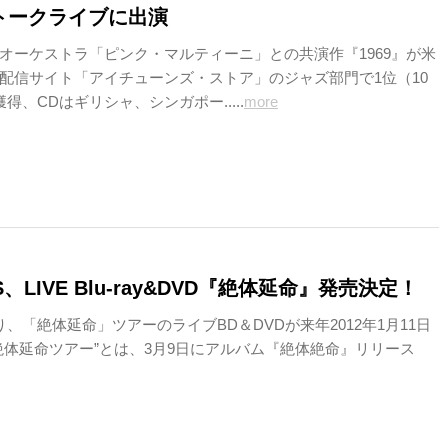
トークライブに出演
オーケストラ「ピンク・マルティーニ」との共演作『1969』が米
配信サイト「アイチューンズ・ストア」のジャズ部門で1位（10
得、CDはギリシャ、シンガポー.....
more
S、LIVE Blu-ray&DVD『絶体延命』発売決定！
より、「絶体延命」ツアーのライブBD＆DVDが来年2012年1月11日
絶体延命ツアー”とは、3月9日にアルバム『絶体絶命』リリース