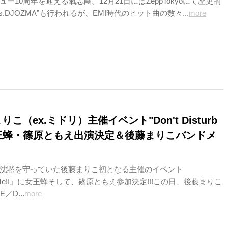
ー10周年を迎える氣志團。12月21日にはZeppTokyoにて歴史的
s.DJOZMA”も行われるが、EMI時代のヒット曲の数々...
more
まりこ（ex.ミドリ）主催イベント"Don't Disturb
に女王蜂・篠原ともえ出演決定＆後藤まりこバンドメ
沈黙を守っていた後藤まりこ初となる主催のイベント
turbMe!!』に女王蜂そして、篠原ともえ参加決定!!!この日、後藤まりこ
E／D...
more