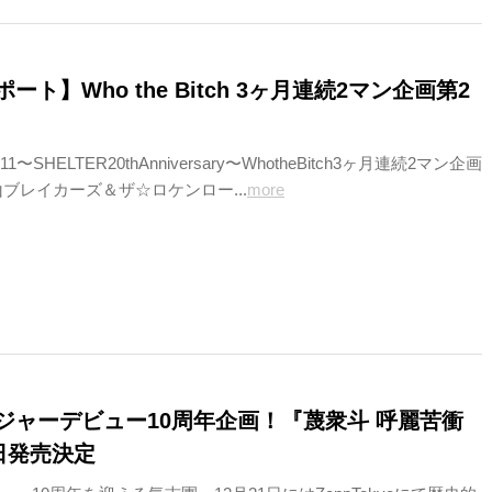
ート】Who the Bitch 3ヶ月連続2マン企画第2
ol.11〜SHELTER20thAnniversary〜WhotheBitch3ヶ月連続2マン企画
片山ブレイカーズ＆ザ☆ロケンロー...
more
ジャーデビュー10周年企画！『蔑衆斗 呼麗苦衝
日発売決定