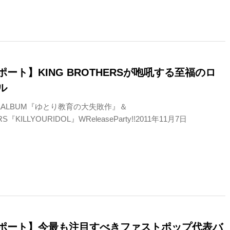
ート】KING BROTHERSが咆吼する至福のロ
ル
stFULLALBUM『ゆとり教育の大失敗作』＆
S『KILLYOURIDOL』WReleaseParty!!2011年11月7日
ポート】今最も注目すべきファストポップ代表バ