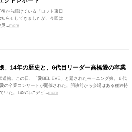
ェクトレポート
直後から続けている「ロフト東日
お知らせしてきましたが、今回は
...
more
娘。14年の歴史と、6代目リーダー高橋愛の卒業
本武道館。この日、「愛BELIEVE」と題されたモーニング娘。６代
愛の卒業コンサートが開催された。開演前から会場はある種独特
いた。1997年にデビ...
more