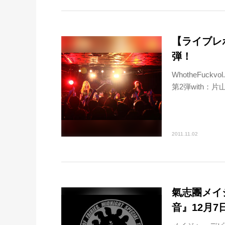
【ライブレポ
弾！
WhotheFuckv
第2弾with：
2011.11.02
氣志團メイ
音』12月7