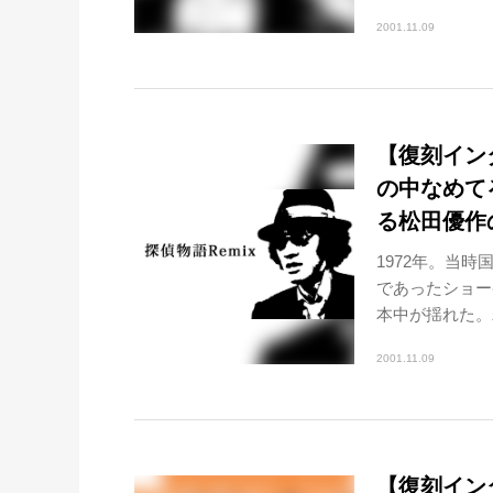
2001.11.09
【復刻インタ
の中なめて
る松田優作
1972年。当
であったショー
本中が揺れた。
2001.11.09
【復刻インタ