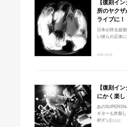
【復刻インタ
所のヤクザ
ライブに！
日本が誇る超個
い彼らの正体に迫る!
2001.10.04
【復刻インタビ
にかく楽し
あのSUPERS
ギターも炸裂して
村ヂン]
more