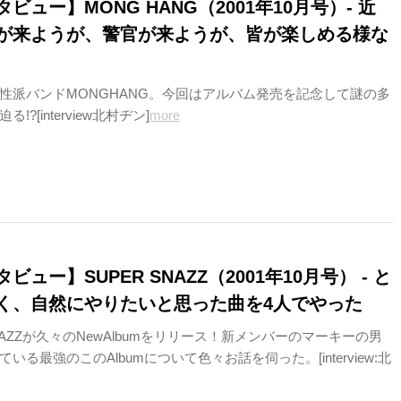
ビュー】MONG HANG（2001年10月号）- 近
が来ようが、警官が来ようが、皆が楽しめる様な
性派バンドMONGHANG。今回はアルバム発売を記念して謎の多
?[interview北村ヂン]
more
ュー】SUPER SNAZZ（2001年10月号） - と
く、自然にやりたいと思った曲を4人でやった
NAZZが久々のNewAlbumをリリース！新メンバーのマーキーの男
いる最強のこのAlbumについて色々お話を伺った。[interview:北