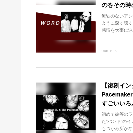
のをその時
無駄のないアン
ように深く聴く
感情を大事に泳
2001.11.09
【復刻インタビ
Pacema
すごいいろ
初めて彼等のラ
た"バンド"の
もつかみ所がな