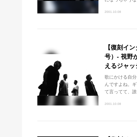
2001.10.08
【復刻インタビ
号）- 視野
えるジャッ
歌にかける自分
んですよね。ギ
て言ってて、誰
2001.10.08