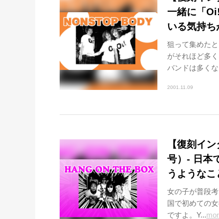
一緒に「Oi
いる気持ち
狙って集めたと
がそれほど多く
バンドは多くなっ
2001.11.09
【復刻インタビ
号）- 日
うようなこ
女の子が普段考
国で初めての女の
ですよ。Y...
mor