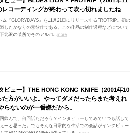
ュー】BLUES LION × FROTRIP（2001年11
このレコーディングが終わって吹っ切れましたね
バム『GLORYDAYS』を11月21日にリリースするFROTRIP。初の
戦したかなりの意欲作である。この作品の制作過程などについて
下北沢の某所でそのアルバ...
more
ュー】THE HONG KONG KNIFE（2001年10
やった方がいいよ。やってダメだったらまた考えれ
やらないのが一番嫌だから。
回飲んで、何回話ただろう？インタビューしてみていつも話して
ぇーと思った。でもそんな日常的な生活での会話がインタビュー
てHONGKONGKNIFE頑張っている...
more