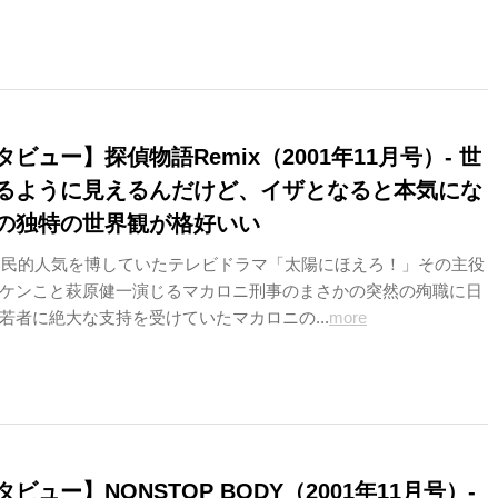
ビュー】探偵物語Remix（2001年11月号）- 世
るように見えるんだけど、イザとなると本気にな
の独特の世界観が格好いい
時国民的人気を博していたテレビドラマ「太陽にほえろ！」その主役
ケンこと萩原健一演じるマカロニ刑事のまさかの突然の殉職に日
若者に絶大な支持を受けていたマカロニの...
more
ビュー】NONSTOP BODY（2001年11月号）-