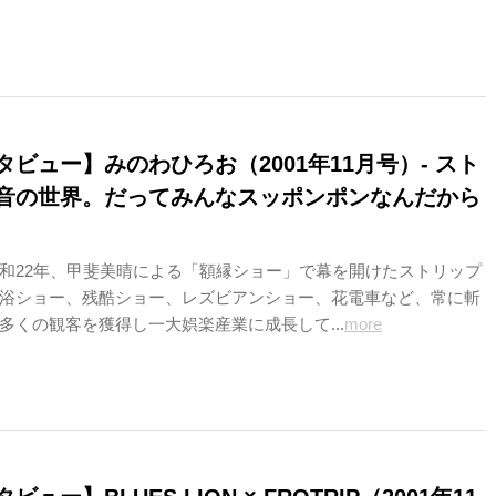
ビュー】みのわひろお（2001年11月号）- スト
音の世界。だってみんなスッポンポンなんだから
和22年、甲斐美晴による「額縁ショー」で幕を開けたストリップ
浴ショー、残酷ショー、レズビアンショー、花電車など、常に斬
多くの観客を獲得し一大娯楽産業に成長して...
more