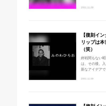
2001.11.09
【復刻インタ
リップは本
（笑）
終戦間もない昭
は、その後、入
新なアイデアで
2001.11.09