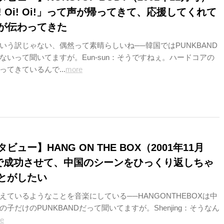
! Oi! Oi!」って声が帰ってきて、応援してくれて
が伝わってきた
いう訳じゃない、偶然って素晴らしいね──韓国ではPUNKBAND
ないって聞いてますが。Eun-sun：そうですねぇ。ハードコアの
てきているんで...
more
ュー】HANG ON THE BOX（2001年11月
本で成功させて、中国のシーンをひっくり返しちゃ
とがしたい
えているようなことを音楽にしている──HANGONTHEBOXは中
子だけのPUNKBANDだって聞いてますが。Shenjing：そうなん
e