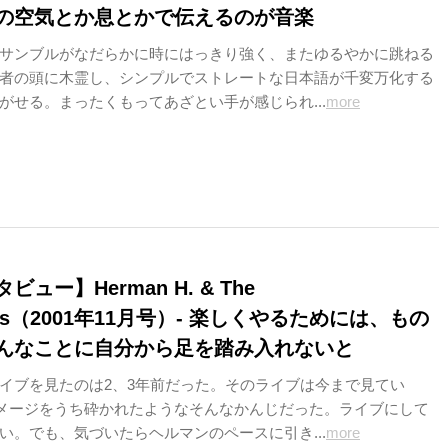
の空気とか息とかで伝えるのが音楽
サンブルがなだらかに時にはっきり強く、またゆるやかに跳ねる
者の頭に木霊し、シンプルでストレートな日本語が千変万化する
がせる。まったくもってあざとい手が感じられ...
more
ュー】Herman H. & The
kers（2001年11月号）- 楽しくやるためには、もの
んなことに自分から足を踏み入れないと
イブを見たのは2、3年前だった。そのライブは今まで見てい
イメージをうち砕かれたようなそんなかんじだった。ライブにして
い。でも、気づいたらヘルマンのペースに引き...
more