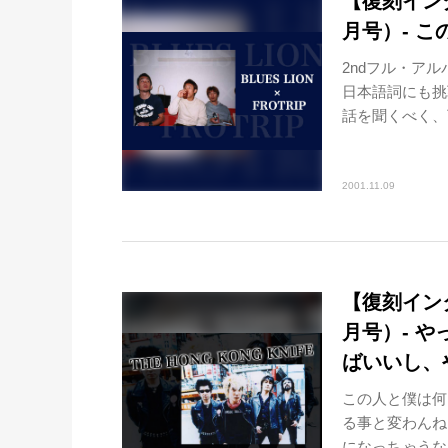
【復刻インタビ
月号）- 
2ndフル・アル
日本語詞にも挑
話を聞くべく、
2001.11.09
【復刻インタビ
月号）- 
ばいいし、
この人と僕は何
る事と変わんね
になっちゃうなん