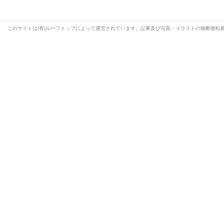
このサイトは(有)ルーフトップによって運営されています。記事及び写真・イラストの無断復転