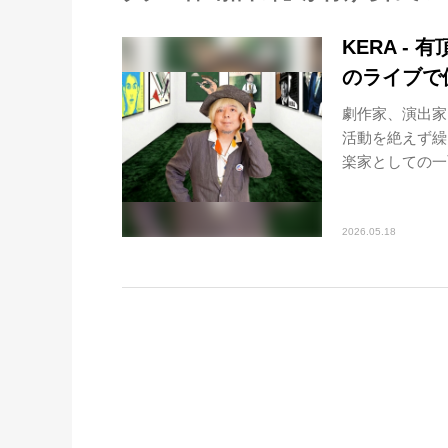
KERA - 
のライブで
劇作家、演出家
活動を絶えず繰
楽家としての一
2026.05.18