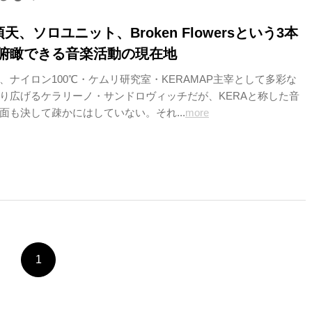
有頂天、ソロユニット、Broken Flowersという3本
俯瞰できる音楽活動の現在地
、ナイロン100℃・ケムリ研究室・KERAMAP主宰として多彩な
り広げるケラリーノ・サンドロヴィッチだが、KERAと称した音
面も決して疎かにはしていない。それ...
more
1