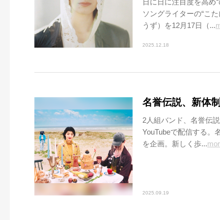
日に日に注目度を高め
ソングライターの“こ
うず）を12月17日（...
m
2025.12.18
名誉伝説、新体制
2人組バンド、名誉伝説
YouTubeで配信す
を企画。新しく歩...
mor
2025.09.19