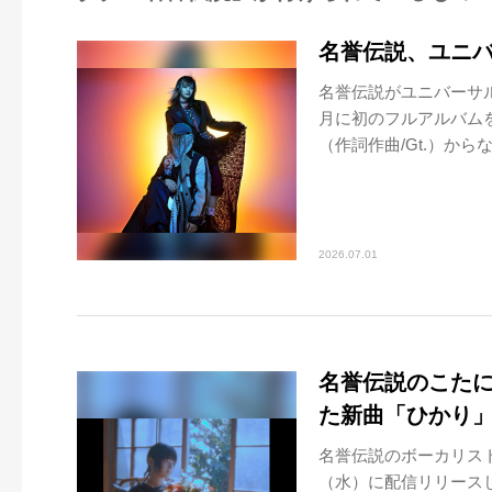
名誉伝説、ユニ
名誉伝説がユニバーサ
月に初のフルアルバムを
（作詞作曲/Gt.）からな.
2026.07.01
名誉伝説のこた
た新曲「ひかり」
名誉伝説のボーカリス
（水）に配信リリースし