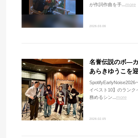
が作詞作曲を手...
more
2026.03.06
名誉伝説のボ―
あらきゆうこを
SpotifyEarlyNo
イベスト10】のラン
務めるシン...
more
2026.02.05