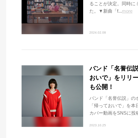
ることが決定。同時に
た。▼新曲「f...
more
2024.02.08
バンド「名誉伝
おいで」をリリー
も公開！
バンド「名誉伝説」の
「帰っておいで」を本日
カバー動画をSNSに投稿.
2023.10.25