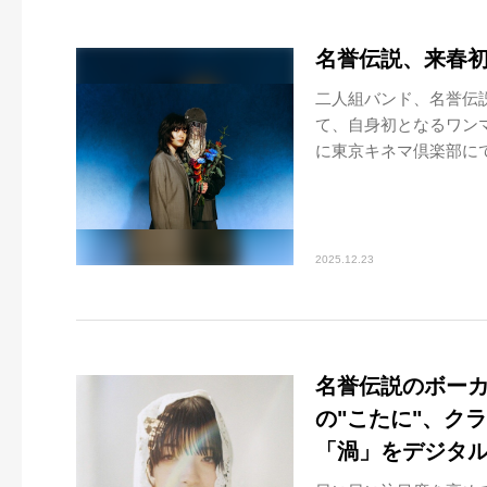
名誉伝説、来春
二人組バンド、名誉伝
て、自身初となるワン
に東京キネマ倶楽部にて
2025.12.23
名誉伝説のボー
の"こたに"、ク
「渦」をデジタ