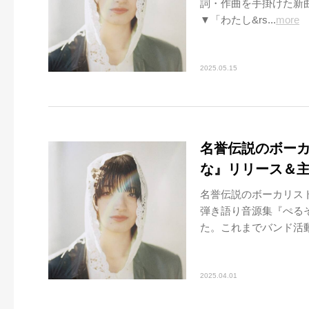
詞・作曲を手掛けた新
▼「わたし&rs...
more
2025.05.15
名誉伝説のボー
な』リリース＆
名誉伝説のボーカリス
弾き語り音源集『ぺる
た。これまでバンド活動を
2025.04.01