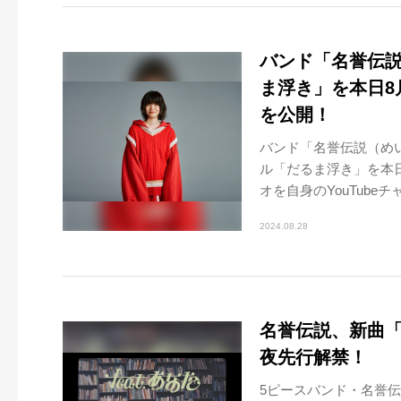
バンド「名誉伝説
ま浮き」を本日8
を公開！
バンド「名誉伝説（めい
ル「だるま浮き」を本
オを自身のYouTubeチ
2024.08.28
名誉伝説、新曲「f
夜先行解禁！
5ピースバンド・名誉伝