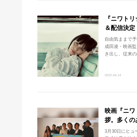
『ニワトリ
＆配信決定
自由気ままで予
成田凌・映画監
き出し、従来の続
2022.04.14
映画『ニワ
拶。多くの
3月30日にヒ