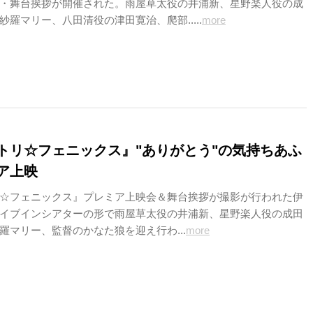
・舞台挨拶が開催された。雨屋草太役の井浦新、星野楽人役の成
羅マリー、八田清役の津田寛治、爬部.....
more
トリ☆フェニックス』"ありがとう"の気持ちあふ
ア上映
☆フェニックス』プレミア上映会＆舞台挨拶が撮影が行われた伊
イブインシアターの形で雨屋草太役の井浦新、星野楽人役の成田
羅マリー、監督のかなた狼を迎え行わ...
more