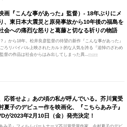
映画『こんな事があった』監督）- 18年ぶりにメ
り、東日本大震災と原発事故から10年後の福島を
社会への痛烈な怒りと葛藤と切なる祈りの物語
？』から18年。松井良彦監督の待望の新作『こんな事があった』
ごろリバイバル上映されたカルト的な人気を誇る『追悼のざわめ
監督の作品は社会からはみ出してしまった異...
more
、応答せよ」あの頃の私が呼んでいる。芥川賞受
村夏子のデビュー作を映画化、『こちらあみ子』
&DVDが2023年2月10日（金）発売決定！
こちらあみ子』フィルムパートナーズ芥川賞受賞作家、今村夏子のデビ