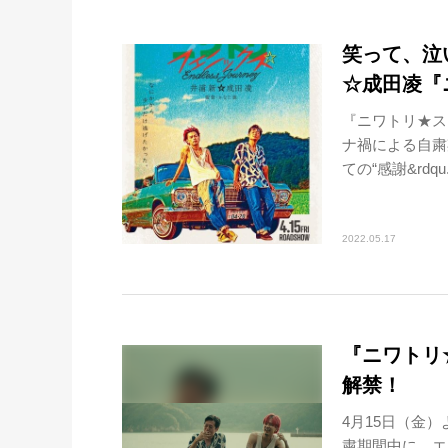
笑って、泣
☆成田凌『
『ニワトリ★ス
ナ禍による自粛
ての“感謝&rdqu.
2022.05.17
『ニワトリ
解禁！
4月15日（金
粛期間中に、エ