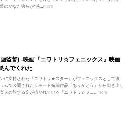
のかなた狼らが“感...
more
映画監督) -映画『ニワトリ☆フェニックス』映画
笑んでくれた
ンに支持された『ニワトリ★スター』がフェニックスとして復
ラムで公開されたリモート短編作品『ありがとう』から動き出し
楽人の旅する姿が描かれている『ニワトリ☆フェ...
more