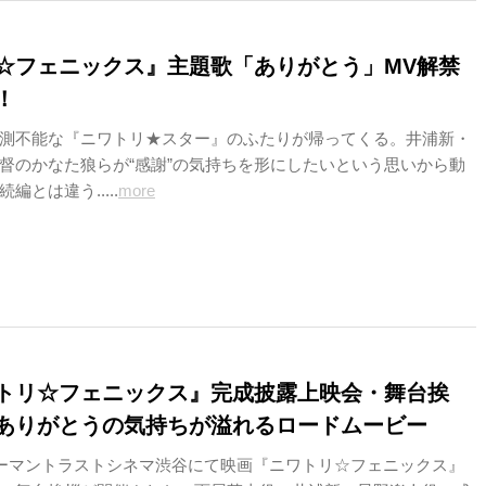
☆フェニックス』主題歌「ありがとう」MV解禁
！
測不能な『ニワトリ★スター』のふたりが帰ってくる。井浦新・
督のかなた狼らが“感謝”の気持ちを形にしたいという思いから動
編とは違う.....
more
トリ☆フェニックス』完成披露上映会・舞台挨
ありがとうの気持ちが溢れるロードムービー
ューマントラストシネマ渋谷にて映画『ニワトリ☆フェニックス』