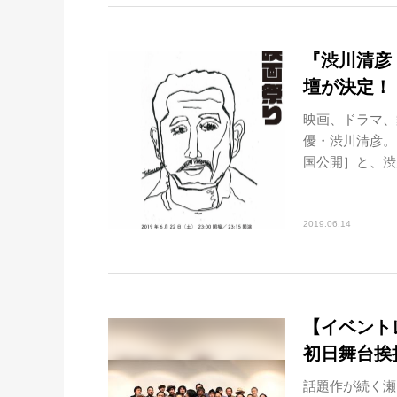
『渋川清彦
壇が決定！
映画、ドラマ、
優・渋川清彦。
国公開］と、渋川
2019.06.14
【イベント
初日舞台挨拶
話題作が続く