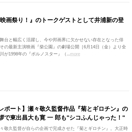
 映画祭り！』のトークゲストとして井浦新の登
舞台と幅広く活躍し、今や邦画界に欠かせない存在となった俳
その最新主演映画『柴公園』の劇場公開［6月14日（金）より全
が1998年の『ポルノスター』（...
more
レポート】瀬々敬久監督作品『菊とギロチン』の
で東出昌大も寛 一 郎も"シコふんじゃった！"
瀬々敬久監督が自らの企画で完成させた『菊とギロチン』。大正時