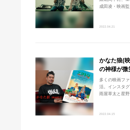
成田凌・映画監督
2022.04.21
かなた狼(
の神様が微
多くの映画ファ
活。インスタグ
雨屋草太と星野
2022.04.15