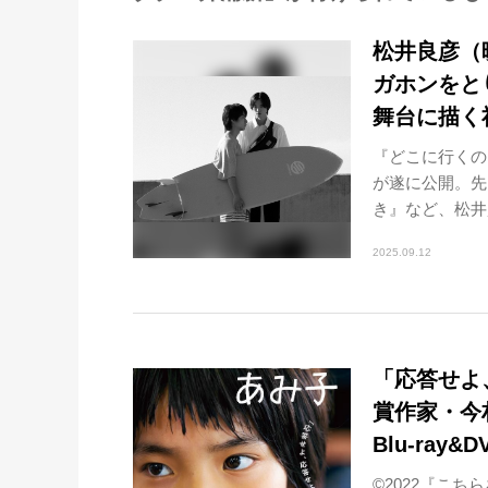
松井良彦（
ガホンをと
舞台に描く
『どこに行くの
が遂に公開。先
き』など、松井
2025.09.12
「応答せよ
賞作家・今
Blu-ray
©︎2022『