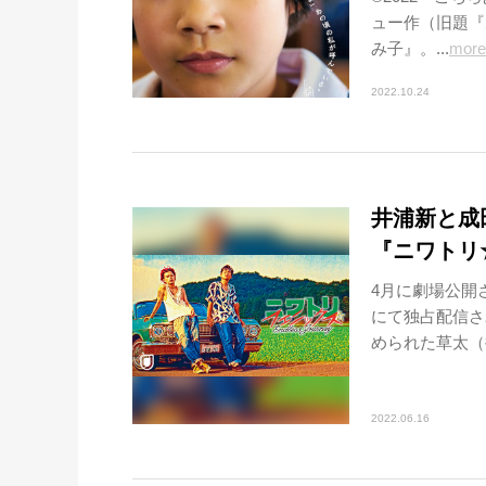
ュー作（旧題『
み子』。...
more
2022.10.24
井浦新と成
『ニワトリ
4月に劇場公開
にて独占配信さ
められた草太（
2022.06.16