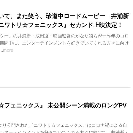
いて、また笑う、珍道中ロードムービー 井浦新
ニワトリ☆フェニックス』セカンド上映決定！
ター』の井浦新・成田凌・映画監督のかなた狼らが一昨年のコロ
期間中に、エンターテインメントを好きでいてくれる方々に向け
..
more
☆フェニックス』 未公開シーン満載のロングPV
）より公開された『ニワトリ☆フェニックス』はコロナ禍による自
ンターテインメントを好きでいてくれる方々に向けて、井浦新・