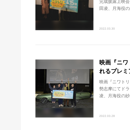
完成披露上映会
田凌、月海役の紗
2022.03.30
映画『ニワ
れるプレミ
映画『ニワトリ
勢志摩にてドラ
凌、月海役の紗
2022.03.28