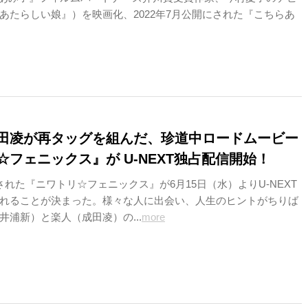
あたらしい娘』）を映画化、2022年7月公開にされた『こちらあ
田凌が再タッグを組んだ、珍道中ロードムービー
☆フェニックス』が U-NEXT独占配信開始！
された『ニワトリ☆フェニックス』が6月15日（水）よりU-NEXT
れることが決まった。様々な人に出会い、人生のヒントがちりば
井浦新）と楽人（成田凌）の...
more