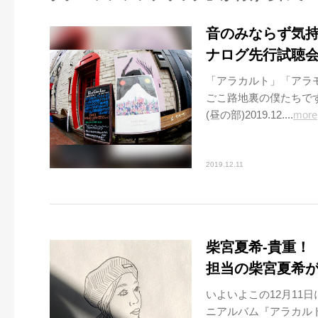
音のみならず気
ナログ先行試聴
「アラカルト」「アラ
ごこ路地裏の僕たちで
(昼の部)2019.12....
more
2019.12.11
柴宮夏希-貴重！
担当の柴宮夏希
いよいよこの12月11
ニアルバム『アラカル