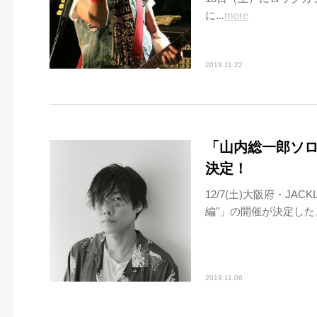
に...
more
2019.11.22
「山内総一郎ソロL
決定！
12/7(土)大阪府・JAC
編"」の開催が決定した。1
2019.11.06