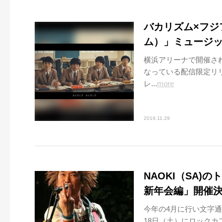
バカリズム×フジ
ム）」ミュージ
横浜アリーナで開催された
なっている配信限定リ
レ...
more
2019.11.29
NAOKI（SA)のト
新年会編」開催
今年の4月に行い文字通り
18日（土）にロック