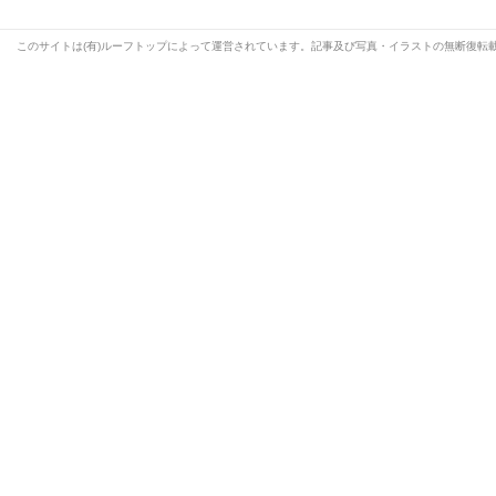
このサイトは(有)ルーフトップによって運営されています。記事及び写真・イラストの無断復転