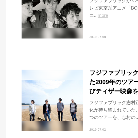
フジファブリックが7/
レビ東京系アニメ「BORU
ニ...
more
2019.07.08
フジファブリック志
た2009年のツ
びティザー映像
フジファブリック志村正
化が待ち望まれていた、
つのツアーを、志村の..
2019.07.02