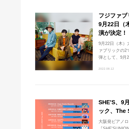
フジファブ
9月22日（木）
演が決定！
9月22日（木
ァブリックの2
弾として、9月22
2022.08.12
SHE'S
ック、The 
大阪発ピアノロ
『SHE'SUN