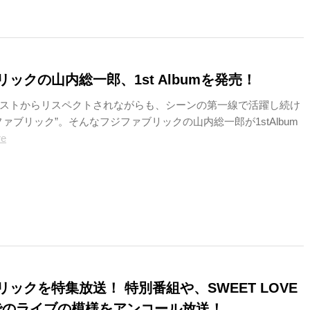
ックの山内総一郎、1st Albumを発売！
ストからリスペクトされながらも、シーンの第一線で活躍し続け
ァブリック”。そんなフジファブリックの山内総一郎が1stAlbum
re
ックを特集放送！ 特別番組や、SWEET LOVE
Rでのライブの模様をアンコール放送！