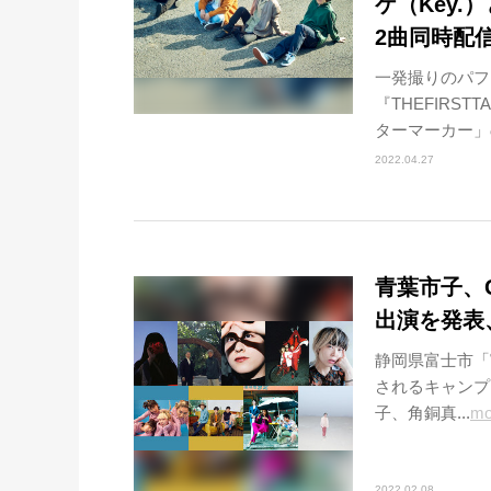
ケ（Key
2曲同時配
一発撮りのパフ
『THEFIRS
ターマーカー」
2022.04.27
青葉市子、G
出演を発表、
静岡県富士市「
されるキャンプフ
子、角銅真...
mo
2022.02.08