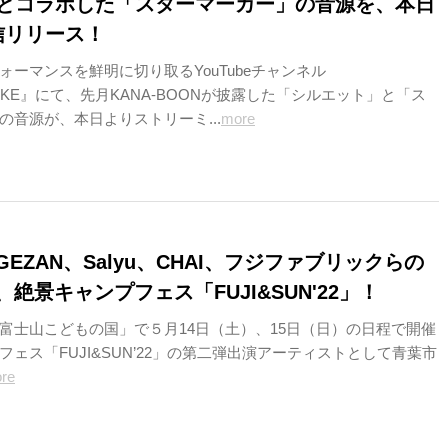
.）とコラボした「スターマーカー」の音源を、本日
信リリース！
ォーマンスを鮮明に切り取るYouTubeチャンネル
TTAKE』にて、先月KANA-BOONが披露した「シルエット」と「ス
の音源が、本日よりストリーミ...
more
EZAN、Salyu、CHAI、フジファブリックらの
絶景キャンプフェス「FUJI&SUN'22」！
富士山こどもの国」で５月14日（土）、15日（日）の日程で開催
ェス「FUJI&SUN’22」の第二弾出演アーティストとして青葉市
re