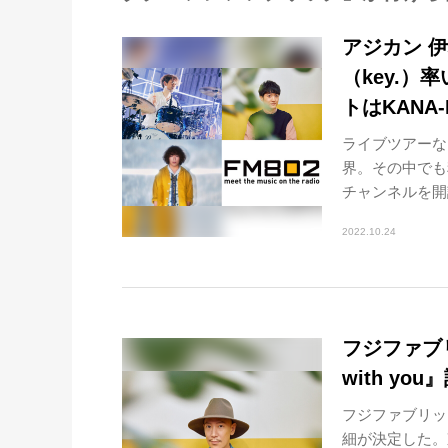
アジカン 
（key.）
トはKANA
ライブツアーな
界。その中でも
チャンネルを開設
2022.10.24
フジファブリ
with yo
フジファブリック
細が決定した。東