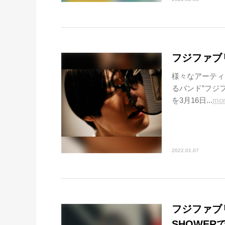
フジファブリ
様々なアーティ
るバンド”フジフ
を3月16日...
mo
2022.01.07
フジファブリ
SHOWE