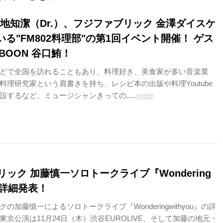
伊地知潔（Dr.）、フジファブリック 金澤ダイスケ
率いる"FM802料理部"の第1回イベント開催！ ゲス
-BOON 谷口鮪！
どで全国を訪れることもあり、料理好き、美食家が多い音楽業
料理研究家という肩書きを持ち、レシピ本の出版や料理Youtube
するなど、ミュージシャンきっての.....
more
ック 加藤慎一ソロトークライブ『Wondering
u』詳細発表！
の加藤慎一によるソロトークライブ『Wonderingwithyou』の詳
京公演は11月24日（木）渋谷EUROLIVE、そして加藤の地元・