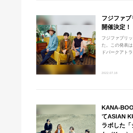
フジファブ
開催決定！
フジファブリッ
た。この発表は
ドパークアトラ
2022.07.16
KANA-BO
てASIAN 
ラボした「