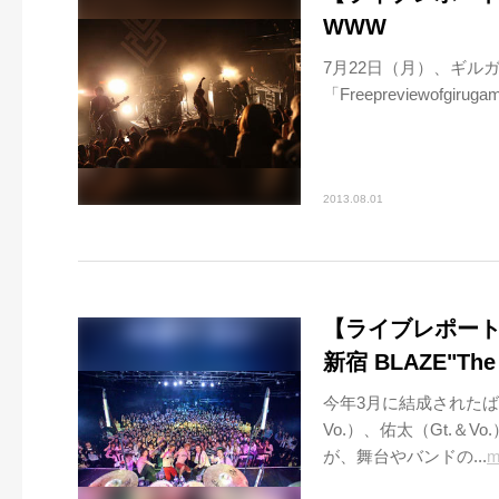
WWW
7月22日（月）、ギル
「Freepreviewofgiru
2013.08.01
【ライブレポート】T
新宿 BLAZE"The
今年3月に結成されたばか
Vo.）、佑太（Gt.＆V
が、舞台やバンドの...
m