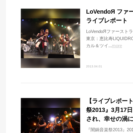
LoVendoЯ 
ライブレポート
LoVendoЯファースト
東京：恵比寿LIQUI
カル＆ツイ...
more
2013.04.01
【ライブレポー
祭2013』3月17
され、幸せの渦
『闇鍋音楽祭2013』201