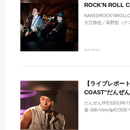
ROCK'N ROL
NAKEDROCK'NROL
大江慎也／高野哲（ゲス
2013.08.21
【ライブレポート】
COAST"だんぜん!!
だんぜん!!FES2013
葵-168-/Vimclip/CODE-V